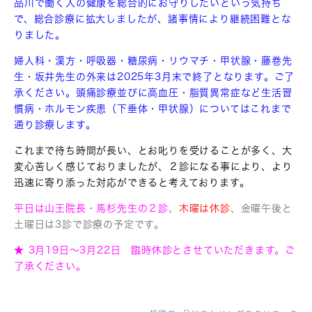
品川で働く人の健康を総合的にお守りしたいという気持ち
で、総合診療に拡大しましたが、諸事情により継続困難とな
りました。
婦人科・漢方・呼吸器・糖尿病・リウマチ・甲状腺・藤巻先
生・坂井先生の外来は2025年3月末で終了となります。ご了
承ください。頭痛診療並びに高血圧・脂質異常症など生活習
慣病・ホルモン疾患（下垂体・甲状腺）についてはこれまで
通り診療します。
これまで待ち時間が長い、とお叱りを受けることが多く、大
変心苦しく感じておりましたが、２診になる事により、より
迅速に寄り添った対応ができると考えております。
平日は山王院長・馬杉先生の２診
、
木曜は休診
、金曜午後と
土曜日は3診で診療の予定です。
★ 3月19日〜3月22日 臨時休診とさせていただきます。ご
了承ください。