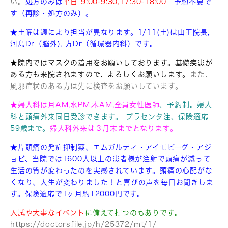
い。
処方のみは
平日 9:00-9:30,17:30-18:00
予約不要で
す（再診・処方のみ）。
★土曜は週により担当が異なります。1/11(土)は山王院長,
河島Dr（脳外), 方Dr（循環器内科）です。
★院内ではマスクの着用をお願いしております。基礎疾患が
ある方も来院されますので、よろしくお願いします。
また、
風邪症状のある方は先に検査をお願いしています。
★婦人科は月AM,水PM,木AM,全員女性医師
、予約制。婦人
科と頭痛外来同日受診できます。 プラセンタ注、保険適応
59歳まで。
婦人科外来は３月末までとなります。
★片頭痛の発症抑制薬、エムガルティ・アイモビーグ・アジ
ョビ、
当院では1600人以上の患者様が注射で頭痛が減って
生活の質が変わったのを実感されています。頭痛の心配がな
くなり、人生が変わりました！と喜びの声を毎日お聞きしま
す。保険適応で1ヶ月約12000円です。
入試や大事なイベント
に備えて打つのもありです。
https://doctorsfile.jp/h/25372/mt/1/