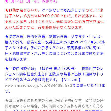
★1月13日（月・祝）休診です。
★お薬が足りない方、
ご予約なしでも処方します
ので、ご来
院下さい。処方外来は9:00-9:30ですが、それ以外でも、お
薬だけとお申し付けください。先に看護師に処方内容をお伝
えいただきますと、待ち時間が少なくなります。
★漢方外来・呼吸器外来・糖尿病外来・リウマチ・甲状腺・
婦人科外来・藤巻先生・坂井先生の外来は2025年3月末で終
了となります。予めご了承ください。頭痛診療並びに高血
圧・脂質異常症・ホルモン疾患についてはこれまで通り診療
を継続します。
★『頭痛治療革命』（幻冬舎,税込1760円） 頭痛医界のレ
ジェンド間中信也先生と山王院長の共著で出版！
頭痛のトリ
ビアや対処法など情報満載です。【Amazon】
www.amazon.co.jp/dp/4
344691873
でご購入いただけま
す。
★山王院長と馬杉先生の外来は完全予約制です。ご希望の時
間が空いてない場合、別の時間でも予約枠を押さえてくださ