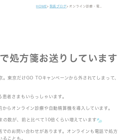
健診・区民健診
HOME
院長ブログ
オンライン診療・電話で処方箋お送りしています
予防接種
自費注射
がん早期発見検査
セカンドオピニオン
で処方箋お送りしています
。東京だけGO TOキャンペーンから外されてしまって、
る患者さまもいらっしゃいます。
前からオンライン診療や自動精算機を導入しています。
まの数が、前と比べて10倍くらい増えています
話でのお問い合わせがあります。オンラインも電話で処方
いることも。