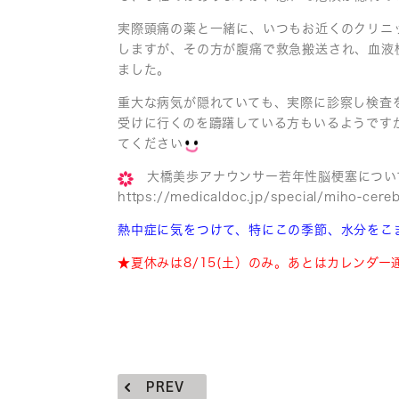
実際頭痛の薬と一緒に、いつもお近くのクリニ
しますが、その方が腹痛で救急搬送され、血液
ました。
重大な病気が隠れていても、実際に診察し検査
受けに行くのを躊躇している方もいるようです
てください
大橋美歩アナウンサー若年性脳梗塞につい
https://medicaldoc.jp/special/miho-cereb
熱中症に気をつけて、特にこの季節、水分をこ
★夏休みは8/15(土）のみ。あとはカレンダ
PREV