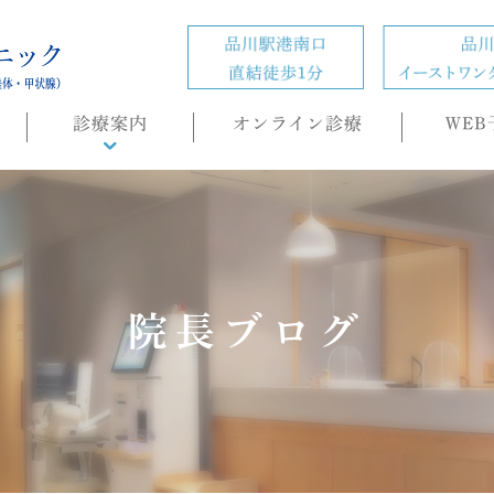
診療案内
オンライン診療
WEB
診療概要
頭痛外来
ホルモン疾患
の
肥満症(ダイエット)外来
院長ブログ
内科・生活習慣病
睡眠時無呼吸症候群
（SAS）/CPAP治療
もの忘れ(認知症)外来