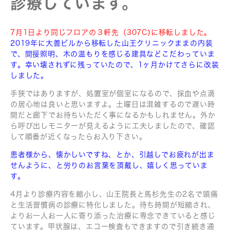
診療しています。
7月1日より同じフロアの３軒先（307C)に移転しました。
2019年に大善ビルから移転した山王クリニックままの内装
で、間接照明、木の温もりを感じる建具などこだわっていま
す。幸い壊されずに残っていたので、1ヶ月かけてさらに改装
しました。
手狭ではありますが、処置室が個室になるので、採血や点滴
の居心地は良いと思いますよ。土曜日は混雑するので遅い時
間だと廊下でお待ちいただく事になるかもしれません。外か
ら呼び出しモニターが見えるように工夫しましたので、確認
して順番が近くなったらお入り下さい。
患者様から、懐かしいですね、とか、引越しでお疲れが出ま
せんように、と労りのお言葉を頂戴し、嬉しく思っていま
す。
4月より診療内容を縮小し、山王院長と馬杉先生の2名で頭痛
と生活習慣病の診療に特化しました。待ち時間が短縮され、
よりお一人お一人に寄り添った治療に専念できていると感じ
ています。甲状腺は、エコー検査もできますので引き続き通