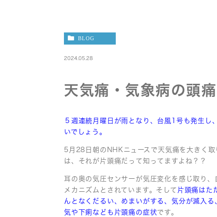
BLOG
2024.05.28
天気痛・気象病の頭痛
５週連続月曜日が雨となり、台風1号も発生し
いでしょう。
5月28日朝のNHKニュースで天気痛を大きく
は、それが片頭痛だって知ってますよね？？
耳の奥の気圧センサーが気圧変化を感じ取り、
メカニズムとされています。そして
片頭痛はた
んとなくだるい、めまいがする、気分が滅入る
気や下痢なども片頭痛の症状
です。