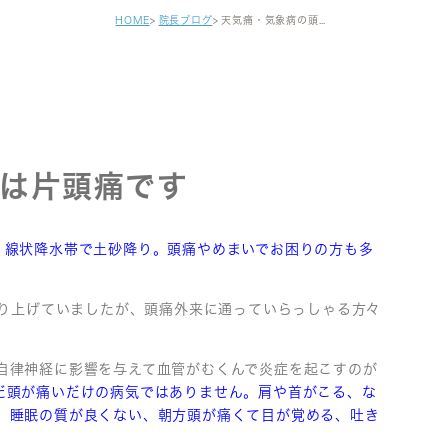
健診・区民健診
HOME
院長ブログ
天気痛・気象病の頭痛は片頭痛です
予防接種
自費注射
がん早期発見検査
セカンドオピニオン
は片頭痛です
、線状降水帯で土砂降り。頭痛やめまいでお困りの方も多
取り上げていましたが、頭痛外来に通っていらっしゃる方々
自律神経に影響を与えて血管がむくんで炎症を起こすのが
だ頭が痛いだけの病気ではありません。肩や首がこる、な
、睡眠の質が良くない、朝方頭が痛くて目が覚める、吐き