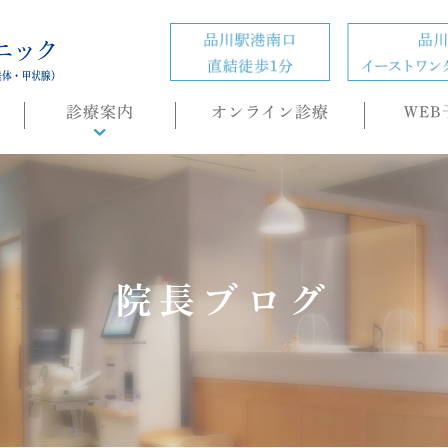
診療案内
オンライン診療
WEB
診療概要
頭痛外来
ホルモン疾患
の
肥満症(ダイエット)外来
院長ブログ
内科・生活習慣病
睡眠時無呼吸症候群
（SAS）/CPAP治療
もの忘れ(認知症)外来