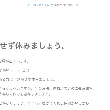
健診・区民健診
HOME
院長ブログ
体調が悪い時は、無理せず休みましょう。
予防接種
自費注射
がん早期発見検査
セカンドオピニオン
せず休みましょう。
影響が出ています。
が怖い・・・（汗）
ある方は、無理せず休みましょう。
いらっしゃいますが、今の時期、体調が悪いのに長時間電
待機して体力を温存しましょう。
とかなりますよ。辛い時に助けてくれる仲間がいるから、