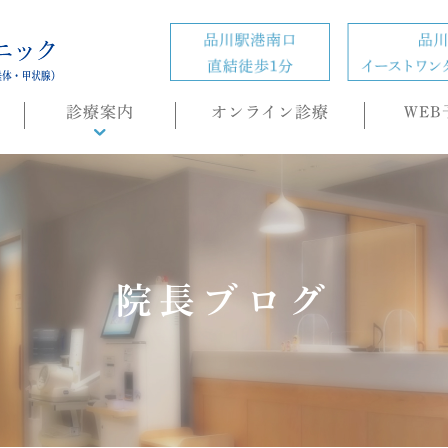
診療案内
オンライン診療
WEB
診療概要
頭痛外来
ホルモン疾患
の
肥満症(ダイエット)外来
院長ブログ
内科・生活習慣病
睡眠時無呼吸症候群
（SAS）/CPAP治療
もの忘れ(認知症)外来