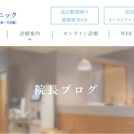
診療案内
オンライン診療
WEB
診療概要
頭痛外来
ホルモン疾患
の
肥満症(ダイエット)外来
院長ブログ
内科・生活習慣病
睡眠時無呼吸症候群
（SAS）/CPAP治療
もの忘れ(認知症)外来