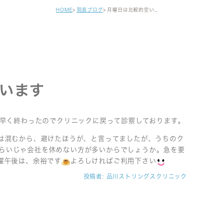
健診・区民健診
HOME
院長ブログ
月曜日は比較的空いています
予防接種
自費注射
がん早期発見検査
セカンドオピニオン
います
、早く終わったのでクリニックに戻って診察しております。
は混むから、避けたほうが、と言ってましたが、うちのク
らいじゃ会社を休めない方が多いからでしょうか。急を要
曜午後は、余裕です
よろしければご利用下さい
投稿者:
品川ストリングスクリニック