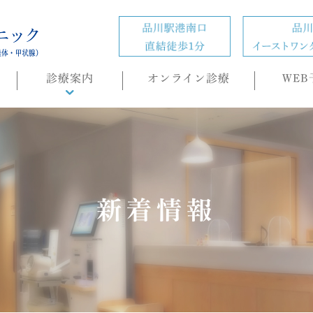
診療案内
オンライン診療
WEB
診療概要
頭痛外来
ホルモン疾患
の
肥満症(ダイエット)外来
新着情報
内科・生活習慣病
睡眠時無呼吸症候群
（SAS）/CPAP治療
もの忘れ(認知症)外来