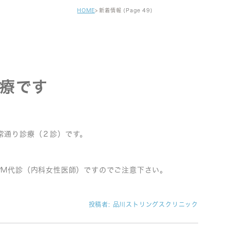
健診・区民健診
(Page 49)
HOME
新着情報
予防接種
自費注射
がん早期発見検査
療です
セカンドオピニオン
常通り診療（２診）です。
PM代診（内科女性医師）ですのでご注意下さい。
投稿者:
品川ストリングスクリニック