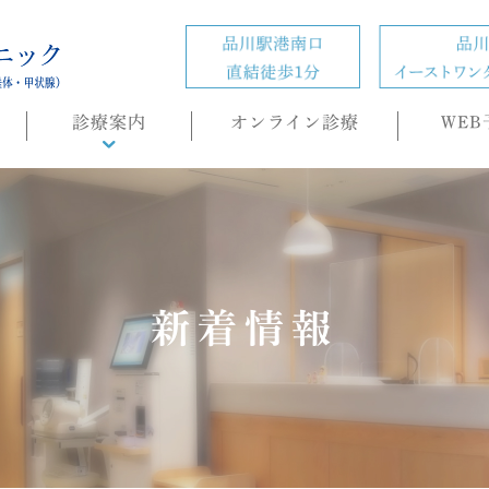
診療案内
オンライン診療
WEB
診療概要
頭痛外来
ホルモン疾患
の
肥満症(ダイエット)外来
新着情報
内科・生活習慣病
睡眠時無呼吸症候群
（SAS）/CPAP治療
もの忘れ(認知症)外来