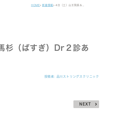
健診・区民健診
HOME
新着情報
4日（土）山王院長＆馬杉（ばすぎ）Dr２診あり、13時までです。
予防接種
自費注射
がん早期発見検査
セカンドオピニオン
馬杉（ばすぎ）Dr２診あ
投稿者:
品川ストリングスクリニック
NEXT