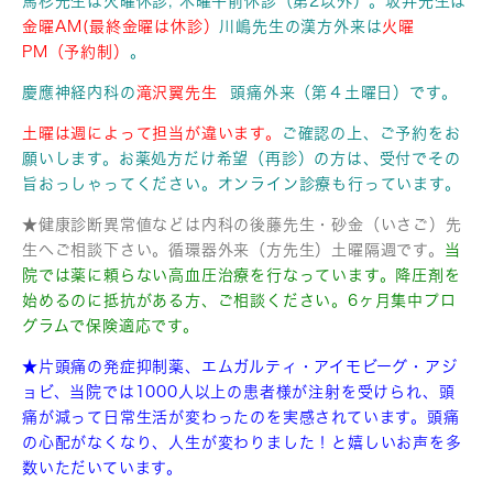
馬杉先生は火曜休診, 木曜午前休診（第2以外）。
坂井先生は
金曜AM(最終金曜は休診）
川嶋先生の漢方外来は
火曜
PM（予約制）
。
慶應神経内科の
滝沢翼先生
頭痛外来（第４土曜日）です。
土曜は週によって担当が違います。
ご確認の上、ご予約をお
願いします。お薬処方だけ
希望（再診）の方は、受付でその
旨おっしゃってください。オンライン診療も行っています。
★健康診断異常値などは内科の後藤先生・砂金（いさご）先
生へご相談下さい。循環器外来（方先生）土曜隔週です。
当
院では薬に頼らない高血圧治療を行なっています。降圧剤を
始めるのに抵抗がある方、ご相談ください。6ヶ月集中プロ
グラムで保険適応です。
★片頭痛の発症抑制薬、エムガルティ・アイモビーグ・アジ
ョビ、
当院では1000人以上の患者様が注射を受けられ、頭
痛が減って
日常生活が変わったのを実感されています。頭痛
の心配がなくなり、人生が変わりました！と嬉しいお声を多
数いただいています。