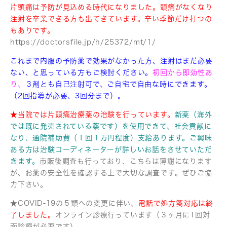
片頭痛は予防が見込める時代になりました。頭痛がなくなり
注射を卒業できる方も出てきています。辛い季節だけ打つの
もありです。
https://doctorsfile.jp/h/25372/mt/1/
これまで内服の予防薬で効果がなかった方、注射はまだ必要
ない、と思っている方もご検討ください。
初回から即効性あ
り、
３剤とも自己注射可で、ご自宅で自由な時にできます。
（2回指導が必要、3回分まで）。
★当院では片頭痛治療薬の治験を行っています。
新薬（海外
では既に発売されている薬です）を使用できて、社会貢献に
なり、通院補助費（１回１万円程度）支給あります。ご興味
ある方は治験コーディネーターが詳しいお話をさせていただ
きます。
市販後調査も行っており、こちらは薄謝になります
が、お薬の安全性を確認する上で大切な調査です。ぜひご協
力下さい。
★COVID-19の５類への変更に伴い、
電話で処方箋対応は終
了しました。
オンライン診療行っています（３ヶ月に1回対
面診療が必要です）。