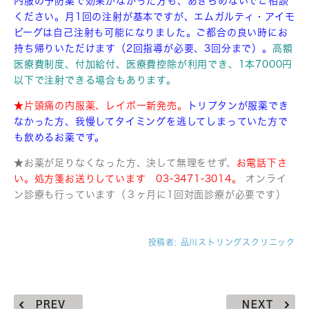
内服の予防薬で効果がなかった方も、あきらめないでご相談
ください。月1回の注射が基本ですが、エムガルティ・アイモ
ビーグは自己注射も可能になりました。ご都合の良い時にお
持ち帰りいただけます（2回指導が必要、3回分まで）。
高額
医療費制度、付加給付、医療費控除が利用でき、1本7000円
以下で注射できる場合もあります。
★片頭痛の内服薬、レイボー新発売。
トリプタンが服薬でき
なかった方、我慢してタイミングを逃してしまっていた方で
も飲めるお薬です。
★お薬が足りなくなった方、決して無理をせず、
お電話下さ
い。処方箋お送りしています 03-3471-3014。
オンライ
ン診療も行っています（３ヶ月に1回対面診療が必要です）
投稿者:
品川ストリングスクリニック
PREV
NEXT