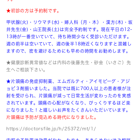
★初診の方は予約制です。
甲状腺(火)・リウマチ(水)・婦人科（月・木）・漢方(木)・坂
井先生(金)・山王院長(土)は完全予約制です。現在平日の12-
13時が一番空いていて、待ち時間少なく受診いただけます。
週の前半は空いていて、週の後半18時近くなりますと混雑し
ますので、密を避けるためにも早めの時間をお勧めします。
★健康診断異常値などは内科の後藤先生・砂金（いさご）先
生へご相談下さい。
★片頭痛の発症抑制薬、エムガルティ・アイモビーグ・アジ
ョビ３剤揃いました。
当院では既に700人以上の患者様が注
射を受けられ、片頭痛が減って
日常生活が変わったのを実感
されています。頭痛の心配がなくなり、びっくりするほど楽
になりました！と嬉しいお声をたくさんいただいています。
片頭痛は予防が見込める時代になりました。
https://doctorsfile.jp/h/25372/mt/1/