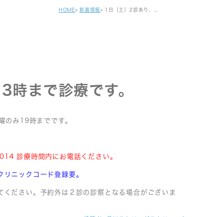
健診・区民健診
HOME
新着情報
1日（土）2診あり、13時まで診療です。
予防接種
自費注射
がん早期発見検査
セカンドオピニオン
13時まで診療です。
曜のみ19時までです。
3014 診療時間内にお電話ください。
クリニックコード登録要。
てください。予約外は２診の診察となる場合がございま