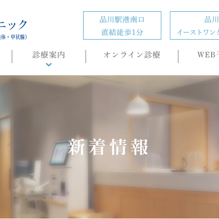
診療案内
オンライン診療
WEB
診療概要
頭痛外来
ホルモン疾患
の
肥満症(ダイエット)外来
新着情報
内科・生活習慣病
睡眠時無呼吸症候群
（SAS）/CPAP治療
もの忘れ(認知症)外来