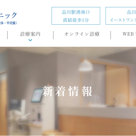
診療案内
オンライン診療
WEB
診療概要
頭痛外来
ホルモン疾患
の
肥満症(ダイエット)外来
新着情報
内科・生活習慣病
睡眠時無呼吸症候群
（SAS）/CPAP治療
もの忘れ(認知症)外来