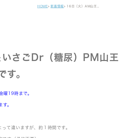
健診・区民健診
HOME
新着情報
16日（火）AM山王＆いさごDr（糖尿）PM山王＆馬杉Dr．18時までです。
予防接種
自費注射
がん早期発見検査
セカンドオピニオン
＆いさごDr（糖尿）PM山王
です。
金曜19時まで。
ます。
よって違いますが、約１時間です。