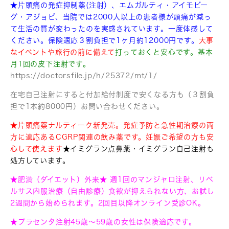
★片頭痛の発症抑制薬(注射）、エムガルティ・アイモビー
グ・アジョビ、
当院では2000人以上の患者様が頭痛が減っ
て
生活の質が変わったのを実感されています。
一度体感して
ください。保険適応３割負担で1ヶ月約12000円です。
大事
なイベントや旅行の前に備えて
打っておくと安心です。基本
月1回の皮下注射です。
https://doctorsfile.jp/h/25372/mt/1/
在宅自己注射にすると付加給付制度で安くなる方も（３割負
担で1本約8000円）お問い合わせください。
★片頭痛薬ナルティーク新発売。発症予防と急性期治療の両
方に適応あるCGRP関連の飲み薬です。妊娠ご希望の方も安
心して使えます
★イミグラン点鼻薬・イミグラン自己注射も
処方しています。
★肥満（ダイエット）外来★ 週1回のマンジャロ注射、リベ
ルサス内服治療（自由診療）食欲が抑えられない方、お試し
2週間から始められます。2回目以降オンライン受診OK。
★プラセンタ注射45歳〜59歳の女性は保険適応です。