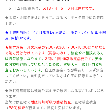
5月1,2日診察あり、
5月3・4・5・６日は休診です。
★木曜・金曜午後は混みます。なるべく平日午前中にご来院
下さい。
★土曜担当医：
4/11馬杉Dr,河島Dr（脳外）, 4/18 山王院
長, 馬杉Drです。
★処方外来：月火水金の9:00~9:30,17:30-18:00は予約なし
で処方受け付けています（再診のみ）。
検査やご相談ある方
は通常診療になります。
3回に1回 通常診療必要です。
安全
に治療を継続していただくために、皆様 6ヶ月に1回血液検
査をお願いしています。
血圧は頭痛にも影響あり、必ず測定
してください。自宅測定している方は血圧の記録をお持ちく
ださい。
★睡眠時無呼吸は頭痛や高血圧の原因になる事がしばしばあ
ります。
当院では在宅で
睡眠時無呼吸の簡易検査
、在宅精密検査
（
PSG)検査
が行えます。転院も受付ています。