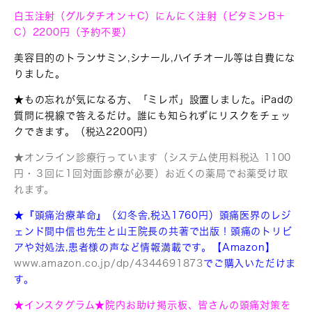
白玉注射（グルタチオン＋C）にんにく注射（ビタミンB＋
C）2200円
（予約不要）
美容目的のトランサミン,シナール,ハイチオール等は自費にな
りました。
★もの忘れが気になる方、「ミレボ」設置しました。iPadの
質問に視線で答えるだけ。誰にも知られずにリスクをチェッ
クできます。（税込2200円）
★オンライン診療行っています（システム使用料税込 1100
円・３回に1回対面診療が必要）お近くの薬局でお薬受け取
れます。
★『頭痛治療革命』（幻冬舎,税込1760円）頭痛医界のレジ
ェンド間中信也先生と山王院長の共著で出版！
頭痛のトリビ
アや対処法,患者様の声など情報満載です。【Amazon】
www.amazon.co.j
p/dp/4
344691873
でご購入いただけま
す。
★インスタグラム★院内お助け掲示板、皆さんの頭痛対策を