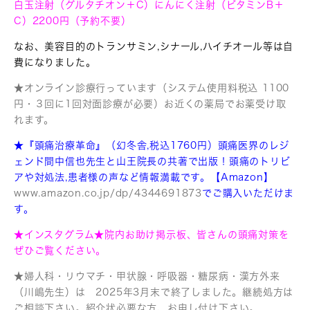
白玉注射（グルタチオン＋C）にんにく注射（ビタミンB＋
C）2200円
（予約不要）
なお、美容目的のトランサミン,シナール,ハイチオール等は自
費になりました。
★オンライン診療行っています（システム使用料税込 1100
円・３回に1回対面診療が必要）お近くの薬局でお薬受け取
れます。
★『頭痛治療革命』（幻冬舎,税込1760円）頭痛医界のレジ
ェンド間中信也先生と山王院長の共著で出版！
頭痛のトリビ
アや対処法,患者様の声など情報満載です。【Amazon】
www.amazon.co.j
p/dp/4
344691873
でご購入いただけま
す。
★インスタグラム★院内お助け掲示板、皆さんの頭痛対策を
ぜひご覧ください。
★婦人科・リウマチ・甲状腺・呼吸器・糖尿病・漢方外来
（川嶋先生）は 2025年3月末で終了しました。継続処方は
ご相談下さい。紹介状必要な方、お申し付け下さい。