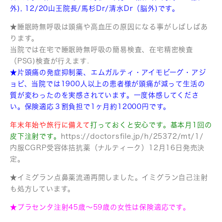
外), 12/20山王院長/馬杉Dr/清水Dr（脳外)です。
★睡眠時無呼吸は頭痛や高血圧の原因になる事がしばしばあ
ります。
当院では在宅で睡眠時無呼吸の簡易検査、在宅精密検査
（PSG)検査が行えます.
★片頭痛の発症抑制薬、エムガルティ・アイモビーグ・アジ
ョビ、
当院では1900人以上の患者様が頭痛が減って
生活の
質が変わったのを実感されています。
一度体感してくださ
い。保険適応３割負担で1ヶ月約12000円です。
年末年始や旅行に備えて
打っておくと安心です。基本月1回の
皮下注射です。
https://doctorsfile.jp/h/25372/mt/1/
内服CGRP受容体拮抗薬（ナルティーク）12月16日発売決
定。
★イミグラン点鼻薬流通再開しました。イミグラン自己注射
も処方しています。
★プラセンタ注射45歳〜59歳の女性は保険適応です。