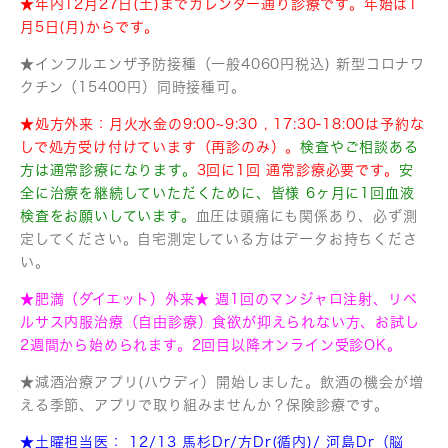
★年内12月27日(土)までカレンダー通り診療です。年始は1
月5日(月)からです。
★インフルエンザ予防接種（一般4060円税込) 新型コロナワ
クチン（15400円）同時接種可。
★処方外来：月火水金の9:00~9:30 , 17:30-18:00は予約な
しで処方受け付けています（再診のみ）。
検査やご相談ある
方は通常診療になります。
3回に1回 通常診療必要です。
安
全に治療を継続していただくために、皆様 6ヶ月に1回血液
検査をお願いしています。
血圧は頭痛にも関係あり、必ず測
定してください。自宅測定している方はデータお持ちくださ
い。
★肥満（ダイエット）外来★ 週1回のマンジャロ注射、リベ
ルサス内服治療（自由診療）食欲が抑えられない方、お試し
2週間から始められます。2回目以降オンライン受診OK。
★減酒治療アプリ(ハウディ）開始しました。飲酒の機会が増
える季節、アプリで取り組みませんか？保険診療です。
★土曜担当医：
12/13 馬杉Dr/方Dr(循内)/ 河島Dr（脳