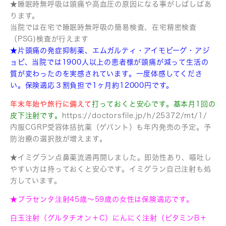
★睡眠時無呼吸は頭痛や高血圧の原因になる事がしばしばあ
ります。
当院では在宅で睡眠時無呼吸の簡易検査、在宅精密検査
（PSG)検査が行えます
★片頭痛の発症抑制薬、エムガルティ・アイモビーグ・アジ
ョビ、
当院では1900人以上の患者様が頭痛が減って
生活の
質が変わったのを実感されています。
一度体感してくださ
い。保険適応３割負担で1ヶ月約12000円です。
年末年始や旅行に備えて
打っておくと安心です。基本月1回の
皮下注射です。
https://doctorsfile.jp/h/25372/mt/1/
内服CGRP受容体拮抗薬（ゲパント）も年内発売の予定。予
防治療の選択肢が増えます。
★イミグラン点鼻薬流通再開しました。即効性あり、嘔吐し
やすい方は持っておくと安心です。イミグラン自己注射も処
方しています。
★プラセンタ注射45歳〜59歳の女性は保険適応です。
白玉注射（グルタチオン＋C）にんにく注射（ビタミンB＋