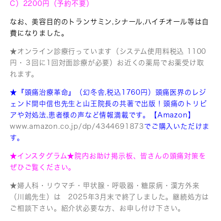
C）2200円
（予約不要）
なお、美容目的のトランサミン,シナール,ハイチオール等は自
費になりました。
★オンライン診療行っています（システム使用料税込 1100
円・３回に1回対面診療が必要）お近くの薬局でお薬受け取
れます。
★『頭痛治療革命』（幻冬舎,税込1760円）頭痛医界のレジ
ェンド間中信也先生と山王院長の共著で出版！
頭痛のトリビ
アや対処法,患者様の声など情報満載です。【Amazon】
www.amazon.co.j
p/dp/4
344691873
でご購入いただけま
す。
★インスタグラム★院内お助け掲示板、皆さんの頭痛対策を
ぜひご覧ください。
★婦人科・リウマチ・甲状腺・呼吸器・糖尿病・漢方外来
（川嶋先生）は 2025年3月末で終了しました。継続処方は
ご相談下さい。紹介状必要な方、お申し付け下さい。