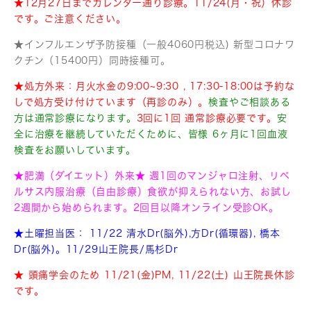
★12月27日までカレンダー通り診療。11/24(月・祝）休診
です。ご注意ください。
★インフルエンザ予防接種（一般4060円税込) 新型コロナワ
クチン（15400円）同時接種可。
★処方外来：月火水金の9:00~9:30 , 17:30-18:00は予約な
しで処方受け付けています（再診のみ）。
検査やご相談ある
方は通常診療になります。
3回に1回 通常診療必要です。
安
全に治療を継続していただくために、皆様 6ヶ月に1回血液
検査をお願いしています。
★肥満（ダイエット）外来★ 週1回のマンジャロ注射、リベ
ルサス内服治療（自由診療）食欲が抑えられない方、お試し
2週間から始められます。2回目以降オンライン受診OK。
★土曜担当医：
11/22 清水Dr(脳外),方Dr(循環器), 橋本
Dr(脳外)。11/29山王院長/馬杉Dr
★ 頭痛学会のため 11/21(金)PM, 11/22(土) 山王院長休診
です。