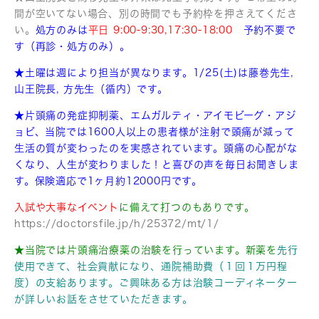
間が空いてない場合、別の時間でも予約枠を押さえてくださ
い。
処方のみは
平日 9:00-9:30,17:30-18:00
予約不要で
す（再診・処方のみ）。
★土曜は週により担当が異なります。1/25(土)は藤巻先生,
山王院長, 方先生（循内）です。
★片頭痛の発症抑制薬、エムガルティ・アイモビーグ・アジ
ョビ、
当院では1600人以上の患者様が注射で頭痛が減って
生活の質が変わったのを実感されています。頭痛の心配がな
くなり、人生が変わりました！と喜びの声を毎日お聞きしま
す。保険適応で1ヶ月約12000円です。
入試や大事なイベント
に備えて打つのもありです。
https://doctorsfile.jp/h/25372/mt/1/
★当院では片頭痛治療薬の治験を行っています。
新薬を
先行
使用できて、社会貢献になり、通院補助費（１回１万円程
度）の支給あります。ご興味ある方は治験コーディネーター
が詳しいお話をさせていただきます。