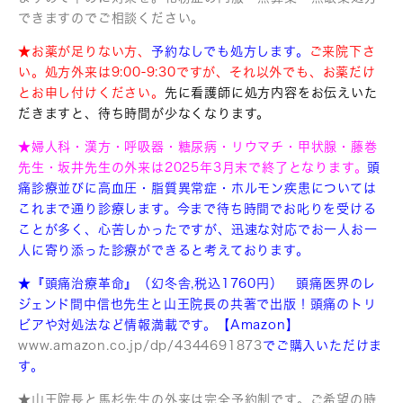
できますのでご相談ください。
★お薬が足りない方、
予約なしでも処方します。
ご来院下さ
い。処方外来は9:00-9:30ですが、それ以外でも、お薬だけ
とお申し付けください。
先に看護師に処方内容をお伝えいた
だきますと、待ち時間が少なくなります。
★婦人科・漢方・呼吸器・糖尿病・リウマチ・甲状腺・藤巻
先生・坂井先生の外来は2025年3月末で終了となります。
頭
痛診療並びに高血圧・脂質異常症・ホルモン疾患については
これまで通り診療します。今まで待ち時間でお叱りを受ける
ことが多く、心苦しかったですが、迅速な対応でお一人お一
人に寄り添った診療ができると考えております。
★『頭痛治療革命』（幻冬舎,税込1760円） 頭痛医界のレ
ジェンド間中信也先生と山王院長の共著で出版！
頭痛のトリ
ビアや対処法など情報満載です。【Amazon】
www.amazon.co.jp/dp/4
344691873
でご購入いただけま
す。
★山王院長と馬杉先生の外来は完全予約制です。ご希望の時