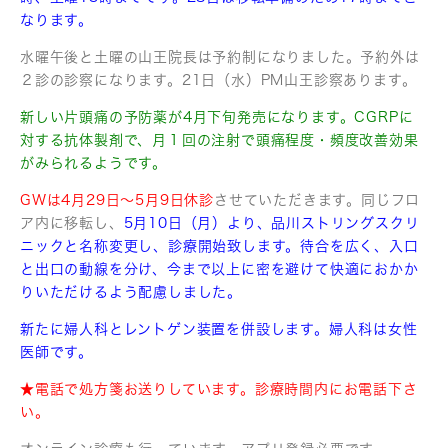
なります。
水曜午後と土曜の山王院長は予約制になりました。予約外は
２診の診察になります。21日（水）PM山王診察あります。
新しい片頭痛の予防薬が4月下旬発売になります。CGRPに
対する抗体製剤で、月１回の注射で頭痛程度・頻度改善効果
がみられるようです。
GWは4月29日〜5月9日休診
させていただきます。同じフロ
ア内に移転し、
5月10日（月）より、品川ストリングスクリ
ニックと名称変更し、診療開始致します。待合を広く、入口
と出口の動線を分け、今まで以上に密を避けて快適におかか
りいただけるよう配慮しました。
新たに婦人科とレントゲン装置を併設します。婦人科は女性
医師です。
★電話で処方箋お送りしています。診療時間内にお電話下さ
い。