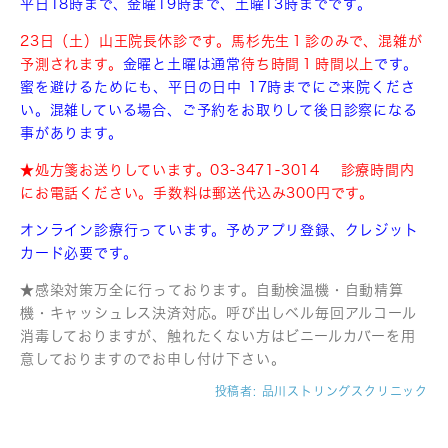
平日18時まで、金曜19時まで、土曜13時までです。
23日（土）山王院長休診です。馬杉先生１診のみで、混雑が
予測されます。
金曜と土曜は通常
待ち時間１時間以上
です。
蜜を避けるためにも、平日の日中 17時までにご来院くださ
い。混雑している場合、ご予約をお取りして後日診察になる
事があります。
★処方箋お送りしています。03-3471-3014 診療時間内
にお電話ください。手数料は郵送代込み300円です。
オンライン診療行っています。予めアプリ登録、クレジット
カード必要です。
★感染対策万全に行っております。自動検温機・自動精算
機・キャッシュレス決済対応。呼び出しベル毎回アルコール
消毒しておりますが、触れたくない方はビニールカバーを用
意しておりますのでお申し付け下さい。
投稿者:
品川ストリングスクリニック