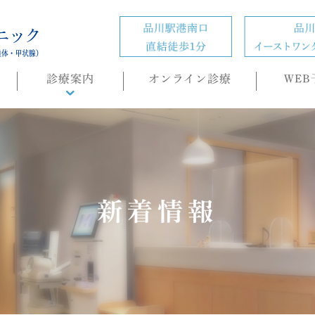
診療案内
オンライン診療
WEB
診療概要
頭痛外来
ホルモン疾患
の
肥満症(ダイエット)外来
新着情報
内科・生活習慣病
睡眠時無呼吸症候群
（SAS）/CPAP治療
もの忘れ(認知症)外来