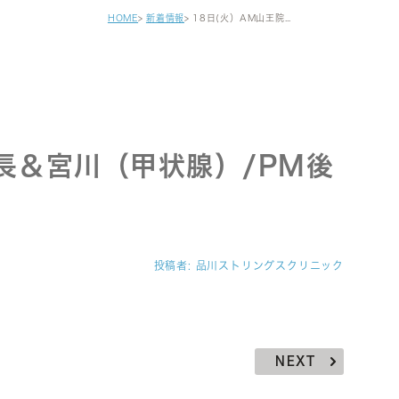
健診・区民健診
HOME
新着情報
18日(火）AM山王院長＆宮川（甲状腺）/PM後藤（内科）です。
予防接種
自費注射
がん早期発見検査
セカンドオピニオン
院長＆宮川（甲状腺）/PM後
投稿者:
品川ストリングスクリニック
NEXT