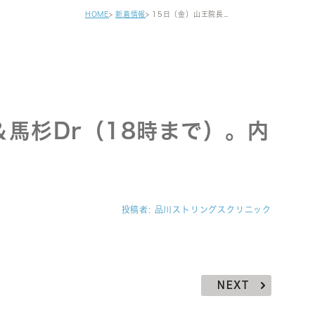
健診・区民健診
HOME
新着情報
15日（金）山王院長＆馬杉Dr（18時まで）。内科代診19時までです。
予防接種
自費注射
がん早期発見検査
セカンドオピニオン
＆馬杉Dr（18時まで）。内
。
投稿者:
品川ストリングスクリニック
NEXT