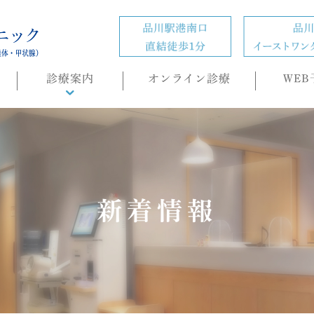
診療案内
オンライン診療
WEB
診療概要
頭痛外来
ホルモン疾患
の
肥満症(ダイエット)外来
新着情報
内科・生活習慣病
睡眠時無呼吸症候群
（SAS）/CPAP治療
もの忘れ(認知症)外来