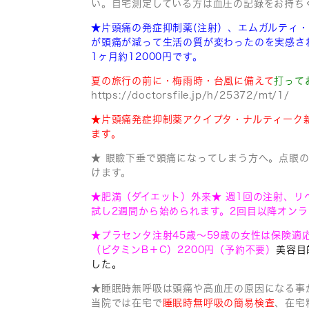
い。自宅測定している方は血圧の記録をお持ち
★片頭痛の発症抑制薬(注射）、エムガルティ
が頭痛が減って
生活の質が変わったのを実感さ
1ヶ月約12000円です。
夏の旅行の前に・梅雨時・台風に備えて
打って
https://doctorsfile.jp/h/25372/mt/1/
★片頭痛発症抑制薬アクイプタ・ナルティーク
ます。
★ 眼瞼下垂で頭痛になってしまう方へ。点眼の
けます。
★肥満（ダイエット）外来★ 週1回の注射、
試し2週間から始められます。2回目以降オンラ
★プラセンタ注射45歳〜59歳の女性は保険適応
（ビタミンB＋C）2200円
（予約不要）
美容目
した。
★睡眠時無呼吸は頭痛や高血圧の原因になる事
当院では在宅で
睡眠時無呼吸の簡易検査
、在宅