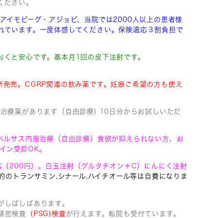
ください。
・アイモビーグ・アジョビ、
当院では2000人以上の患者様
れています。
一度体感してください。保険適応３割負担で
おくと安心です。基本月1回の皮下注射です。
新発売。CGRP関連の飲み薬です。妊娠ご希望の方も使え
治療薬があります（自由診療) 10日分からお試しいただ
リベルサス内服治療（自由診療）食欲が抑えられない方、お
イン受診OK。
（200円）。
白玉注射（グルタチオン＋C）にんにく注射
的のトランサミン,シナール,ハイチオール等は自費になりま
がしばしばあります。
精密検査
（PSG)検査
が行えます。転院も受付ています。