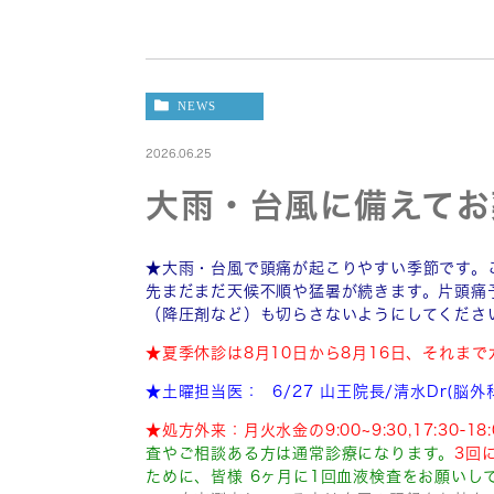
NEWS
2026.06.25
大雨・台風に備えてお
★大雨・台風で頭痛が起こりやすい季節です。
先まだまだ天候不順や猛暑が続きます。片頭痛
（降圧剤など）も切らさないようにしてくださ
★夏季休診は8月10日から8月16日、それま
★土曜担当医：
6/27 山王院長/清水Dr(脳外科
★処方外来：月火水金の9:00~9:30,17:3
査やご相談ある方は通常診療になります。
3回
ために、皆様 6ヶ月に1回血液検査をお願いし