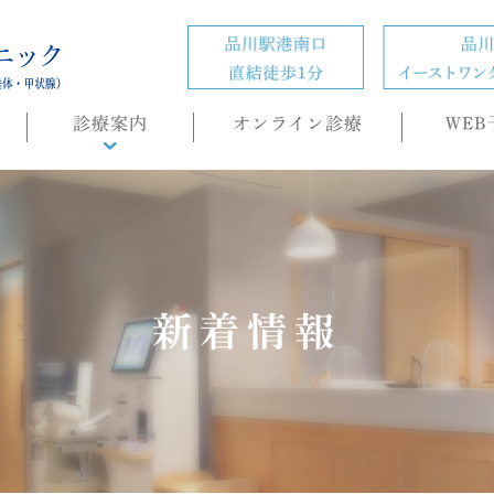
診療案内
オンライン診療
WEB
診療概要
頭痛外来
ホルモン疾患
の
肥満症(ダイエット)外来
新着情報
内科・生活習慣病
睡眠時無呼吸症候群
（SAS）/CPAP治療
もの忘れ(認知症)外来