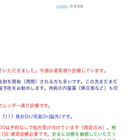
健診・区民健診
HOME
新着情報
予防接種
自費注射
がん早期発見検査
セカンドオピニオン
せていただきました。今週は通常通り診療しています。
注射を開始（再開）される方も多いです。この先まだまだ
服予防をお勧めします。持病の内服薬（降圧剤など）も切
でカレンダー通り診療です。
 7/11 馬杉Dr/河島Dr(脳外)です。
0-18:00は予約なしで処方受け付けています（再診のみ）。
検
に1回 通常診療必要です。
安全に治療を継続していただく