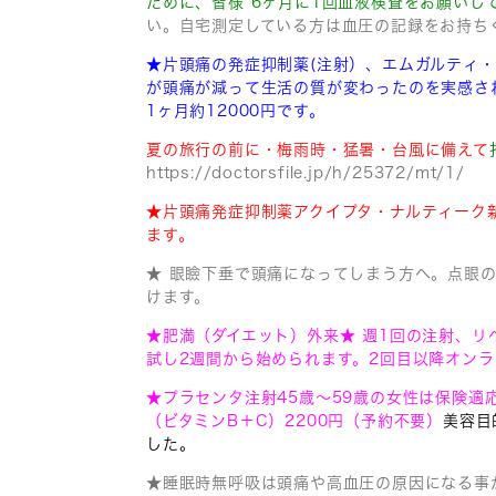
ために、皆様 6ヶ月に1回血液検査をお願いし
い。自宅測定している方は血圧の記録をお持ち
★片頭痛の発症抑制薬(注射）、エムガルティ
が頭痛が減って
生活の質が変わったのを実感さ
1ヶ月約12000円です。
夏の旅行の前に・梅雨時・猛暑・台風に備えて
https://doctorsfile.jp/h/25372/mt/1/
★片頭痛発症抑制薬アクイプタ・ナルティーク
ます。
★ 眼瞼下垂で頭痛になってしまう方へ。点眼の
けます。
★肥満（ダイエット）外来★ 週1回の注射、
試し2週間から始められます。2回目以降オンラ
★プラセンタ注射45歳〜59歳の女性は保険適応
（ビタミンB＋C）2200円
（予約不要）
美容目
した。
★睡眠時無呼吸は頭痛や高血圧の原因になる事