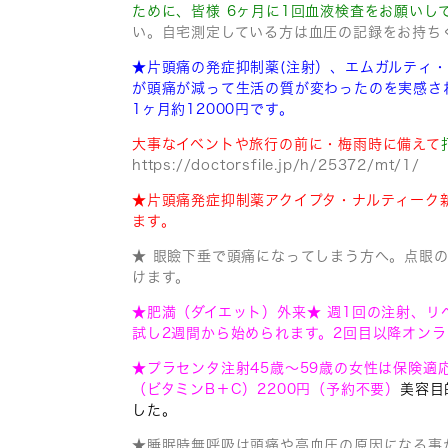
ために、皆様 6ヶ月に1回血液検査をお願いし
い。自宅測定している方は血圧の記録をお持ち
★片頭痛の発症抑制薬(注射）、エムガルティ
が頭痛が減って
生活の質が変わったのを実感さ
1ヶ月約12000円です。
大事なイベントや旅行の前に・梅雨時に備えて
https://doctorsfile.jp/h/25372/mt/1/
★片頭痛発症抑制薬アクイプタ・ナルティーク
ます。
★ 眼瞼下垂で頭痛になってしまう方へ。点眼の
けます。
★肥満（ダイエット）外来★ 週1回の注射、
試し2週間から始められます。2回目以降オンラ
★プラセンタ注射45歳〜59歳の女性は保険適応
（ビタミンB＋C）2200円
（予約不要）
美容目
した。
★睡眠時無呼吸は頭痛や高血圧の原因になる事