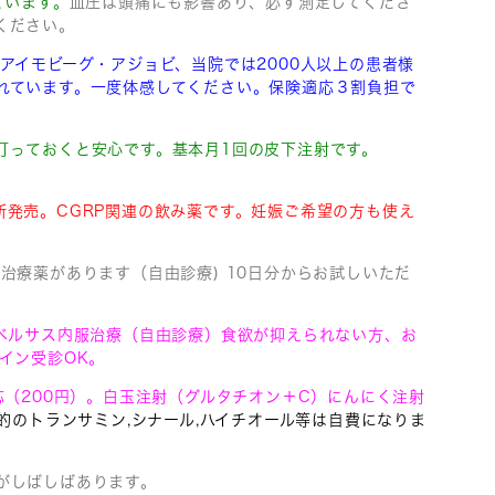
ています。
血圧は頭痛にも影響あり、必ず測定してくださ
ください。
・アイモビーグ・アジョビ、
当院では2000人以上の患者様
れています。
一度体感してください。保険適応３割負担で
打っておくと安心です。基本月1回の皮下注射です。
新発売。CGRP関連の飲み薬です。妊娠ご希望の方も使え
治療薬があります（自由診療) 10日分からお試しいただ
リベルサス内服治療（自由診療）食欲が抑えられない方、お
イン受診OK。
（200円）。
白玉注射（グルタチオン＋C）にんにく注射
的のトランサミン,シナール,ハイチオール等は自費になりま
がしばしばあります。