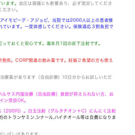
ています。
血圧は頭痛にも影響あり、必ず測定してくださ
ください。
・アイモビーグ・アジョビ、
当院では2000人以上の患者様
れています。
一度体感してください。保険適応３割負担で
打っておくと安心です。基本月1回の皮下注射です。
新発売。CGRP関連の飲み薬です。妊娠ご希望の方も使え
治療薬があります（自由診療) 10日分からお試しいただ
リベルサス内服治療（自由診療）食欲が抑えられない方、お
イン受診OK。
（200円）。
白玉注射（グルタチオン＋C）にんにく注射
的のトランサミン,シナール,ハイチオール等は自費になりま
がしばしばあります。