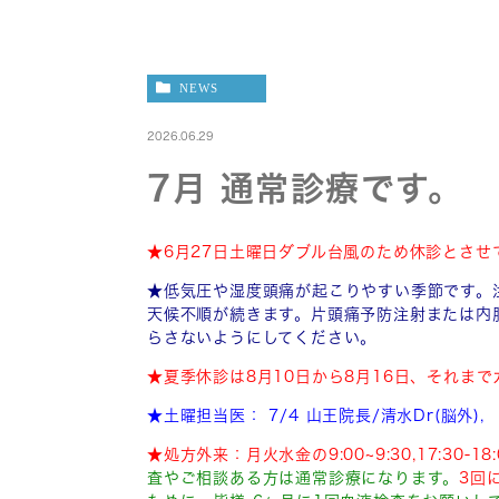
NEWS
2026.06.29
7月 通常診療です。
★6月27日土曜日ダブル台風のため休診とさ
★低気圧や湿度頭痛が起こりやすい季節です。
天候不順が続きます。片頭痛予防注射または内
らさないようにしてください。
★夏季休診は8月10日から8月16日、それま
★土曜担当医：
7/4 山王院長/清水Dr(脳外),
★処方外来：月火水金の9:00~9:30,17:3
査やご相談ある方は通常診療になります。
3回