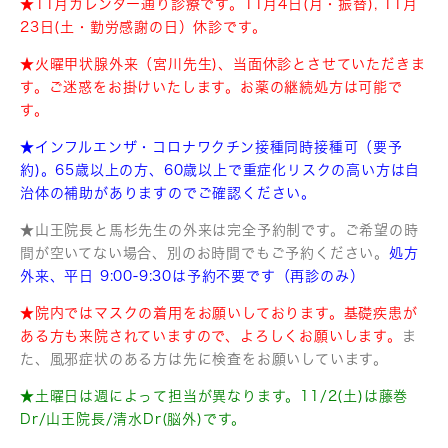
★11月カレンダー通り診療です。11月4日(月・振替), 11月
23日(土・勤労感謝の日）休診です。
★火曜甲状腺外来（宮川先生)、当面休診とさせていただきま
す。
ご迷惑をお掛けいたします。お薬の継続処方は可能で
す。
★インフルエンザ・コロナワクチン接種同時接種可（要予
約)。65歳以上の方、60歳以上で重症化リスクの高い方は自
治体の補助がありますのでご確認ください。
★山王院長と馬杉先生の外来は完全予約制です。ご希望の時
間が空いてない場合、別のお時間でもご予約ください。
処方
外来、平日 9:00-9:30は予約不要です（再診のみ）
★院内ではマスクの着用をお願いしております。基礎疾患が
ある方も来院されていますので、よろしくお願いします。
ま
た、風邪症状のある方は先に検査をお願いしています。
★土曜日は週によって担当が異なります。11/2(土)は藤巻
Dr/山王院長/清水Dr(脳外)です。