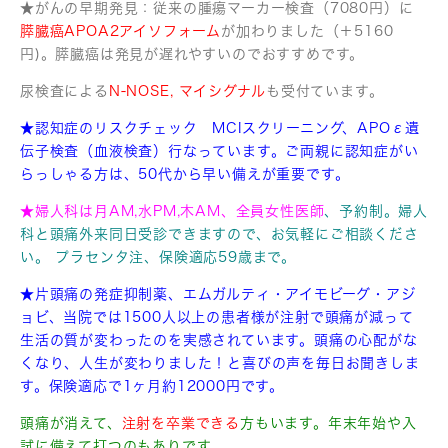
★がんの早期発見：従来の腫瘍マーカー検査（7080円）に
膵臓癌APOA2アイソフォーム
が加わりました（＋5160
円)。膵臓癌は発見が遅れやすいのでおすすめです。
尿検査による
N-NOSE, マイシグナル
も受付ています。
★認知症のリスクチェック MCIスクリーニング、APOε遺
伝子検査（血液検査）行なっています。ご両親に認知症がい
らっしゃる方は、50代から早い備えが重要です。
★婦人科は月AM,水PM,木AM、全員女性医師
、予約制。婦人
科と頭痛外来同日受診できますので、お気軽にご相談くださ
い。 プラセンタ注、保険適応59歳まで。
★片頭痛の発症抑制薬、エムガルティ・アイモビーグ・アジ
ョビ、
当院では1500人以上の患者様が注射で頭痛が減って
生活の質が変わったのを実感されています。頭痛の心配がな
くなり、人生が変わりました！と喜びの声を毎日お聞きしま
す。保険適応で1ヶ月約12000円です。
頭痛が消えて、
注射を卒業
できる
方も
います。
年末年始や入
試に備えて打つのもありです。