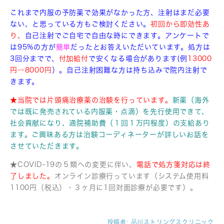
これまで内服の予防薬で効果がなかった方、注射はまだ必要
ない、と思っている方もご検討ください。
初回から即効性あ
り、
自己注射で
ご自宅で自由な時にできます。アンケートで
は95%の方が
簡単
だったとお答えいただいています。
処方は
3回分までで、
付加給付
で安くなる場合があります(例
13000
円⇨8000円
）。自己注射困難な方は持ち込みで院内注射で
きます。
★当院では片頭痛治療薬の治験を行っています。
新薬（海外
では既に発売されている内服薬・点滴）を先行使用できて、
社会貢献になり、通院補助費（１回１万円程度）の支給あり
ます。ご興味ある方は治験コーディネーターが詳しいお話を
させていただきます。
★COVID-19の５類への変更に伴い、
電話で処方箋対応は終
了しました。
オンライン診療行っています（システム使用料
1100円（税込）・３ヶ月に1回対面診療が必要です）。
投稿者:
品川ストリングスクリニック