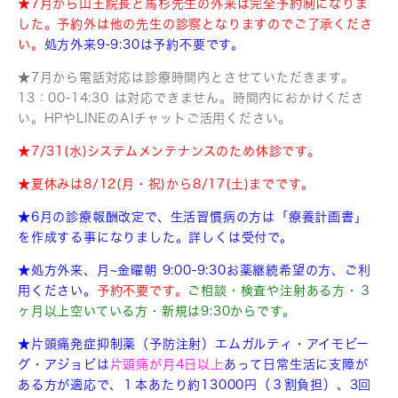
★7月から山王院長と馬杉先生の外来は完全予約制になりま
した。予約外は他の先生の診察となりますのでご了承くださ
い。
処方外来9-9:30は予約不要です。
★7月から電話対応は診療時間内とさせていただきます。
13：00-14:30 は対応できません。時間内におかけくださ
い。HPやLINEのAIチャットご活用ください。
★7/31(水)システムメンテナンスのため休診です。
★夏休みは8/12(月・祝)から8/17(土)までです。
★6月の診療報酬改定で、生活習慣病の方は「療養計画書」
を作成する事になりました。詳しくは受付で。
★処方外来、月~金曜朝 9:00-9:30お薬継続希望の方、ご利
用ください。
予約不要です。
ご相談・検査や注射ある方・３
ヶ月以上空いている方・新規は9:30からです。
★片頭痛発症抑制薬（予防注射）エムガルティ・アイモビー
グ・アジョビは
片頭痛が月4日以上
あって日常生活に支障が
ある方が適応で、１本あたり約13000円（３割負担）、3回