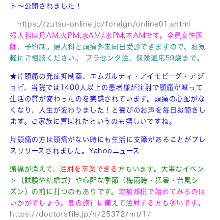
ト〜公開されました！
https://zutsu-online.jp/foreign/online01.shtml
婦人科は月AM,火PM,水AM/水PM,木AMです。全員女性医
師
、予約制。婦人科と頭痛外来同日受診できますので、お気
軽にご相談ください。 プラセンタ注、保険適応59歳まで。
★片頭痛の発症抑制薬、エムガルティ・アイモビーグ・アジ
ョビ、
当院では1400人以上の患者様が注射で頭痛が減って
生活の質が変わったのを実感されています。頭痛の心配がな
くなり、人生が変わりました！と喜びのお声を毎日お聞きし
ます。ご家族に喜ばれたというのも嬉しいですね。
片頭痛の方は頭痛がない時にも生活に支障があることがプレ
スリリースされました。Yahooニュース
頭痛が消えて、
注射を卒業
できる
方も
います。大事なイベン
ト（試験や結婚式
）や心配な季節（梅雨時・猛暑・台風シー
ズン）の前に打つのもありです。
定額減税で始めてみるのは
いかがでしょう。夏の旅行に備えて注射する方も多いです。
https://doctorsfile.jp/h/25372/mt/1/