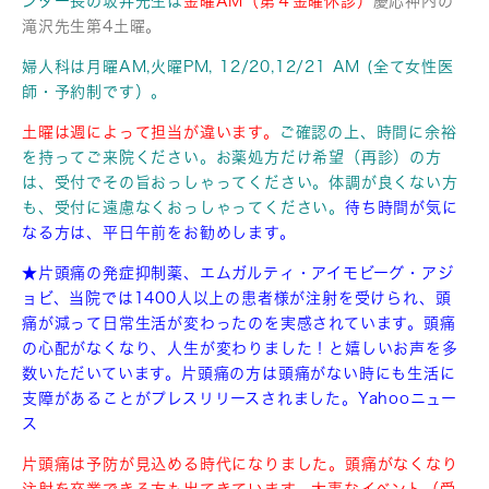
ンター長の
坂井先生は
金曜AM（第４金曜休診）
慶応神内の
滝沢先生第4土曜。
婦人科は月曜AM,火曜PM, 12/20,12/21 AM (全て女性医
師・予約制です）。
土曜は週によって担当が違います。
ご確認の上、時間に余裕
を持ってご来院ください。お薬処方だけ
希望（再診）の方
は、受付でその旨おっしゃってください。体調が良くない方
も、受付に遠慮なくおっしゃってください。
待ち時間が気に
なる方は、平日午前をお勧めします。
★片頭痛の発症抑制薬、エムガルティ・アイモビーグ・アジ
ョビ、
当院では1400人以上の患者様が注射を受けられ、頭
痛が減って
日常生活が変わったのを実感されています。頭痛
の心配がなくなり、人生が変わりました！と嬉しいお声を多
数いただいています。片頭痛の方は頭痛がない時にも生活に
支障があることがプレスリリースされました。Yahooニュー
ス
片頭痛は予防が見込める時代になりました。頭痛がなくなり
注射を卒業できる方も出てきています。大事なイベント（受