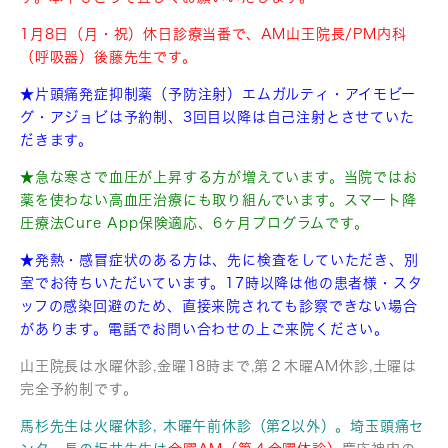
1月8日（月・祝）休日診療当番で、AM山王院長/PM内科
（呼吸器）後藤先生です。
★片頭痛発症抑制薬（予防注射）エムガルティ・アイモビー
グ・アジョビは予約制、3回目以降は自己注射とさせていた
だきます。
★急な寒さで血圧が上昇する方が増えています。当院ではお
薬を使わない高血圧治療にも取り組んでいます。スマート降
圧療法Cure App保険適応、6ヶ月プログラムです。
★発熱・感冒症状のある方は、先に検査をしていただき、別
室でお待ちいただいています。17時以降は他の患者様・スタ
ッフの感染回避のため、直接来院されても診察できない場合
があります。電話でお問い合わせの上ご来院ください。
山王院長は水曜休診,金曜18時まで,第２木曜AM休診,土曜は
完全予約制です。
馬杉先生は火曜休診, 木曜午前休診（第2以外）。埼玉頭痛セ