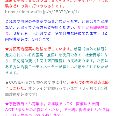
験など）の前に打つのもありです。
https://doctorsfile.jp/h/25372/mt/1/
これまで内服の予防薬で効果がなかった方、注射はまだ必要
ない、と思っている方もご検討ください。
初回から即効性あ
り、
３剤とも自己注射で
ご自宅で自由な時にできます。（2
回指導が必要、3回分まで。
★片頭痛治療薬の治験を行っています。
新薬（海外では既に
発売されている内服薬・点滴）を使用できて、社会貢献にな
り、通院補助費（１回１万円程度）の支給あります。ご興味
ある方は治験コーディネーターが詳しいお話をさせていただ
きます。
★COVID-19の５類への変更に伴い、
電話で処方箋対応は終
了しました。
オンライン診療行っています（３ヶ月に1回対
面診療が必要です）。
★事務職員さん募集中。未経験でもOK！医療法人社団
AOT『あなたのお役に立ちたい』で一緒に働きませんか？詳
しくはお電話で。03-3471-3014