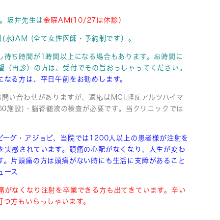
）。
坂井先生は
金曜AM(10/27は休診）
 22日(水)AM (全て女性医師・予約制です）。
し待ち時間が1時間以上になる場合もあります。お時間に
望（再診）の方は、受付でその旨おっしゃってください。
になる方は、平日午前をお勧めします。
問い合わせがありますが、適応はMCI,軽症アルツハイマ
60施設)・脳脊髄液の検査が必要です。当クリニックでは
ビーグ・アジョビ、
当院では1200人以上の患者様が注射を
を実感されています。頭痛の心配がなくなり、人生が変わ
す。片頭痛の方は頭痛がない時にも生活に支障があること
ュース
痛がなくなり注射を卒業できる方も出てきています。辛い
打つ方もいらっしゃいます。