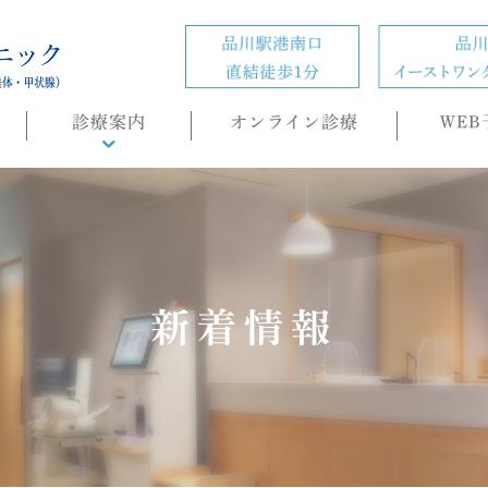
診療案内
オンライン診療
WEB
診療概要
頭痛外来
ホルモン疾患
の
肥満症(ダイエット)外来
新着情報
内科・生活習慣病
睡眠時無呼吸症候群
（SAS）/CPAP治療
もの忘れ(認知症)外来