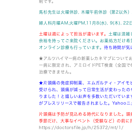
制です。
馬杉先生は火曜休診, 木曜午前休診（第2以外
婦人科月曜AM,火曜PM,11月8(水), 9(木),
土曜は週によって担当が違います。
土曜は混雑
余裕を持ってご来院ください。お薬処方だけ
希
オンライン診療も行っています。
待ち時間が気
★アルツハイマー病の新薬レカネマブについてお
ー病に限定され、アミロイドPET検査（全国で
治療できません。
★片頭痛の発症抑制薬、エムガルティ・アイモ
受けられ、頭痛が減って
日常生活が変わったの
りました！と嬉しいお声を多数いただいていま
がプレスリリースで報告されました。Yahooニ
片頭痛は予防が見込める時代になりました。頭
季節だけ、大事なイベント（受験など）の前に
https://doctorsfile.jp/h/25372/mt/1/