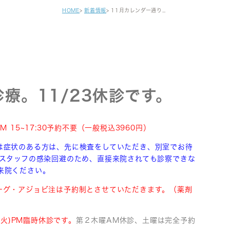
健診・区民健診
HOME
新着情報
11月カレンダー通り診療。11/23休診です。
予防接種
自費注射
がん早期発見検査
セカンドオピニオン
療。11/23休診です。
PM 15~17:30予約不要（一般税込3960円）
は症状のある方は、先に検査をしていただき、別室でお待
・スタッフの感染回避のため、直接来院されても診察できな
来院ください。
ーグ・アジョビ注は予約制とさせていただきます。（薬剤
7(火)PM臨時休診です。
第２木曜AM休診、土曜は完全予約