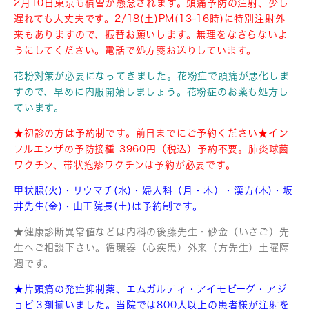
2月10日東京も積雪が懸念されます。頭痛予防の注射、少し
遅れても大丈夫です。2/18(土)PM(13-16時)に特別注射外
来もありますので、振替お願いします。無理をなさらないよ
うにしてください。電話で処方箋お送りしています。
花粉対策が必要になってきました。花粉症で頭痛が悪化しま
すので、早めに内服開始しましょう。花粉症のお薬も処方し
ています。
★初診の方は予約制です。前日までにご予約ください★イン
フルエンザの予防接種 3960円（税込）予約不要。肺炎球菌
ワクチン、帯状疱疹ワクチンは予約が必要です。
甲状腺(火)・リウマチ(水)・婦人科（月・木）・漢方(木)・坂
井先生(金)・山王院長(土)は予約制です。
★健康診断異常値などは内科の後藤先生・砂金（いさご）先
生へご相談下さい。循環器（心疾患）外来（方先生）土曜隔
週です。
★片頭痛の発症抑制薬、エムガルティ・アイモビーグ・アジ
ョビ３剤揃いました。
当院では800人以上の患者様が注射を