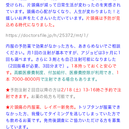
受けられ、片頭痛が減って
日常生活が変わったのを実感され
ています。頭痛の心配がなくなり、人生が変わりました！と
嬉しいお声をたくさんいただいています。
片頭痛は予防が見
込める時代になりました。
https://doctorsfile.jp/h/25372/mt/1/
内服の予防薬で効果がなかった方も、あきらめないでご相談
ください。月1回の注射が基本ですが、アジョビは3ヶ月に1
回も選べます。さらに３剤とも自己注射可能になりました
（2回指導が必要、3回分まで）。
1本持っておくと安心で
す。
高額医療費制度、付加給付、医療費控除が利用でき、
1
本 7000-8000円
で注射できる場合もあります。
★
予防注射２回目以降の方は
2/18 (土) 13-16時ご予約で注
射できます。
お薬の処方も可能です。
★片頭痛の内服薬、レイボー新発売。
トリプタンが服薬でき
なかった方、我慢してタイミングを逃してしまっていた方で
も飲めるお薬です。発売後調査にご協力いただける方を募集
しています。