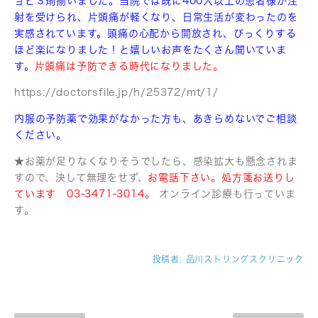
ョビ３剤揃いました。
当院では既に400人以上の患者様が注
射を受けられ、片頭痛が軽くなり、日常生活が変わったのを
実感されています。頭痛の心配から開放され、びっくりする
ほど楽になりました！と嬉しいお声をたくさん聞いていま
す。
片頭痛は予防できる時代になりました。
https://doctorsfile.jp/h/25372/mt/1/
内服の予防薬で効果がなかった方も、あきらめないでご相談
ください。
★お薬が足りなくなりそうでしたら、感染拡大も懸念されま
すので、決して無理をせず、
お電話下さい。処方箋お送りし
ています 03-3471-3014。
オンライン診療も行っていま
す。
投稿者:
品川ストリングスクリニック